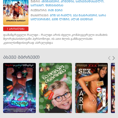
ჟანრი:
ანიმაციური
,
კომედია
,
სათავგადასავლო
,
საოჯახო
,
ფანტასტიკა
რეჟისორი:
რიჩ მური
მსახიობები:
ჯონ სი რაილი
,
ჯეკ მაკბრაიერი
,
სარა
სილვერმანი
,
ჯეინ ლინჩი
,
ალან ტიუდიკი
პრობლემა
დამანგრეველი რალფი - რალფი არის ძველი კომპიუტერული თამაშის
მეორეხასისხოვანი პერსონოჟი, ის ათი წლის განმავლობაში
კეთილსინდისიერად ასრულებდა
ასევე გირჩევთ