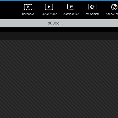
ფილმები
სერიალები
ტელევიზია
თურქული
ანიმაცი
ულად გახმოვანებული
ანიმე
ლერები