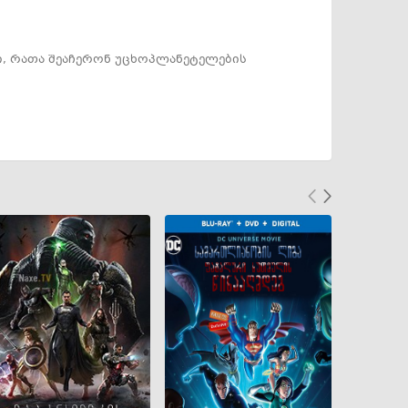
, რათა შეაჩერონ უცხოპლანეტელების