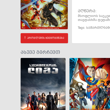
აღწერა:
მსოფლიოს საუკეთ
თავდასხმა დედამი
Tags:
სამართლიანო
პრობლემის შეტყობინება
ასევე გირჩევთ