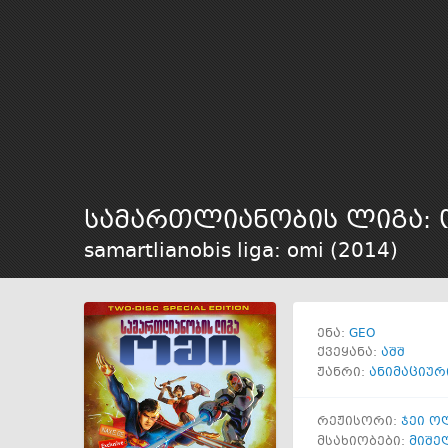
სამართლიანობის ლიგა: 
samartlianobis liga: omi (
2014
)
GEO
ენა:
ქვეყანა:
აშშ
ჟანრი:
ანიმაციურ
რეჟისორი:
ჯეი ო
მსახიობები:
მიშე