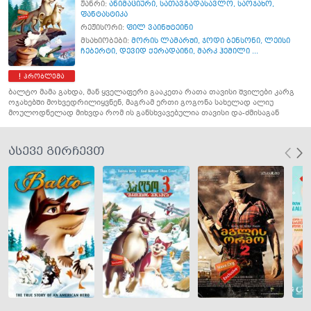
ჟანრი:
ანიმაციური
,
სათავგადასავლო
,
საოჯახო
,
ფანტასტიკა
რეჟისორი:
ფილ ვაინშტეინი
მსახიობები:
მორის ლამარში
,
ჯოდი ბენსონი
,
ლეისი
ჩებერტი
,
დევიდ ქერადაინი
,
მარკ ჰემილი ...
პრობლემა
ბალტო მამა გახდა, მან ყველაფერი გააკეთა რათა თავისი შვილები კარგ
ოჯახებში მოხვედრილიყვნენ, მაგრამ ერთი გოგონა სახელად ალიუ
მოულოდნელად მიხვდა რომ ის განსხვავებულია თავისი და-ძმისაგან
ასევე გირჩევთ