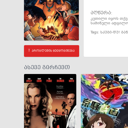
აღწერა:
კეთილი იყოს თქვე
საშინელი ადგილობ
Tags:
სკუბი-დუ! ბა
პრობლემის შეტყობინება
ასევე გირჩევთ