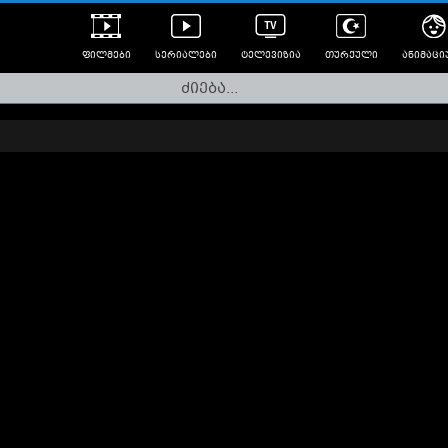
ფილმები
სერიალები
ტელევიზია
თურქული
ანიმაცი
ულად გახმოვანებული
ანიმე
ლერები