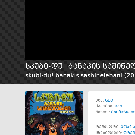
სკუბი-დუ! ბანაკის საშინე
skubi-du! banakis sashinelebani (
20
GEO
ენა:
ქვეყანა:
აშშ
ჟანრი:
ანიმაციურ
რეჟისორი:
ითან 
მსახიობები:
ფრენ