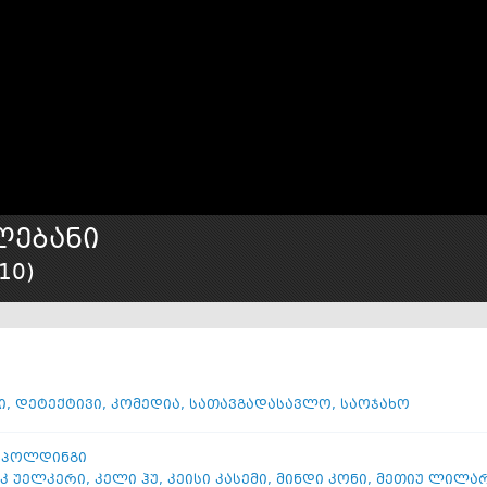
ლებანი
10
)
ი
,
დეტექტივი
,
კომედია
,
სათავგადასავლო
,
საოჯახო
სპოლდინგი
კ უელკერი
,
კელი ჰუ
,
კეისი კასემი
,
მინდი კონი
,
მეთიუ ლილა