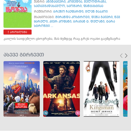
ჟანრი:
ანიმაციური
,
კომედია
,
მელოდრამა
,
სათავგადასავლო
,
საომარი
,
ფანტასტიკა
რეჟისორი:
ბრუნო ჩაუფარდი
,
გლენ მაკკოი
მსახიობები:
მირანდა კოსგროვი
,
დენა გაიერი
,
ნევ
შარელი
,
პიერ კოფანი
,
ბრაიან ტ. დელანი
,
ტარა
სტრონგი ...
პრობლემა
კაილის საიდუმლო ცხოვრება, მას შემდეგ რაც გრუს ოჯახი გაემგზავრა
ასევე გირჩევთ