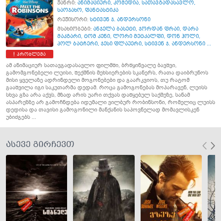
ჟანრი:
ანიმაციური
,
კომედია
,
სათავგადასავლო
,
საოჯახო
,
ფანტასტიკა
რეჟისორი:
სტივენ ჯ. ანდერსონი
მსახიობები:
ანჯელა ბასეტი
,
ჯორდან ფრაი
,
დარა
მაკგარი
,
ტომ კენი
,
ლორი მეტკალფი
,
დონ ჰოლი
,
პოლ ბატჩერი
,
ჯესი ფლაუერი
,
სტივენ ჯ. ანდერსონი ...
პრობლემა
ამ ანიმაციურ სათავგადასავლო ფილმში, ბრწყინვალე ბავშვი,
გამომგონებელი ლუისი, შექმნის მეხსიერების სკანერს, რათა დაიბრუნოს
მისი ყველაზე ადრინდელი მოგონებები და გაარკვიოს, თუ რატომ
გააშვილა იგი საკუთარმა დედამ. როცა გამოგონებას მოპარავენ, ლუისს
სხვა გზა არა აქვს, მზად არის უარი თქვას დაწყებულ საქმეზე, სანამ
ასპარეზზე არ გამოჩნდება იდუმალი ვილბურ რობინსონი, რომელიც ლუისს
დედისა და თავისი გამოგონილი მანქანის საპოვნელად მომავლისკენ
უბიძგებს ...
ასევე გირჩევთ