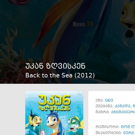
უკან ზღვისკენ
Back to the Sea (
2012
)
GEO
ენა:
ქვეყანა:
კანადა
,
ჟანრი:
ანიმაციურ
რეჟისორი:
ტომ 
მსახიობები:
იური