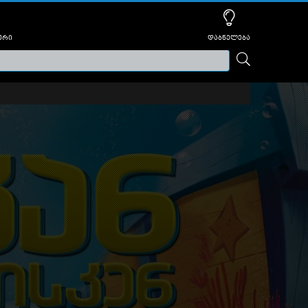
ური
დაბნელება