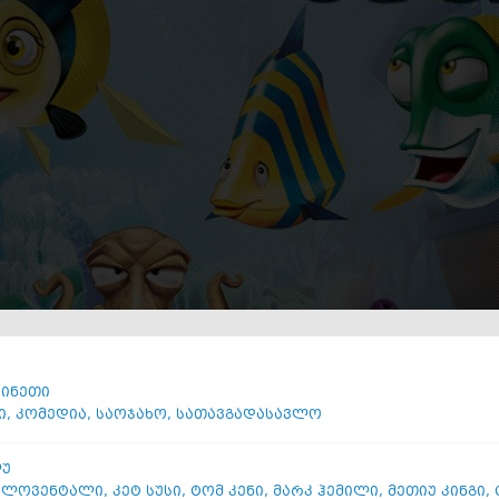
ჩინეთი
ი
,
კომედია
,
საოჯახო
,
სათავგადასავლო
ლუ
 ლოვენტალი
,
კეტ სუსი
,
ტომ კენი
,
მარკ ჰემილი
,
მეთიუ კინგი
,