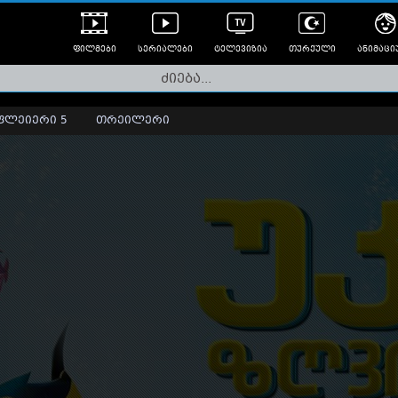
ფილმები
სერიალები
ტელევიზია
თურქული
ანიმაცი
ულად გახმოვანებული
ანიმე
ლერები
ფლეიერი 5
თრეილერი