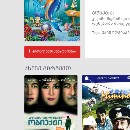
აღწერა:
კევინი მფრინავი
ოცნებობს მოხვდე
Tags:
უკან ზღვისკ
პრობლემის შეტყობინება
ასევე გირჩევთ