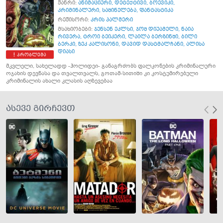
ჟანრი:
ანიმაციური
,
დეტექტივი
,
ბოევიკი
,
კრიმინალური
,
საშინელება
,
ფანტასტიკა
რეჟისორი:
კრის პალმერი
მსახიობები:
ჯენსენ ეკლსი
,
ჯოშ დიუამელი
,
ნაია
რივერა
,
ტროი ბეიკერი
,
ლაილა ბერზინში
,
ბილი
ბერკი
,
ზეკ კალისონი
,
დავიდ დასტმალჩანი
,
ალისა
დიასი
პრობლემა
მკვლელი, სახელადდ -ჰოლიდეი- განაგრძობს ფალკონების კრიმინალური
ოჯახის დევნასა და თვალთვალს, გოთამ-სითიში კი კოსტუმირებული
კრიმინალის ახალი კლასის აღზევებაა
ასევე გირჩევთ