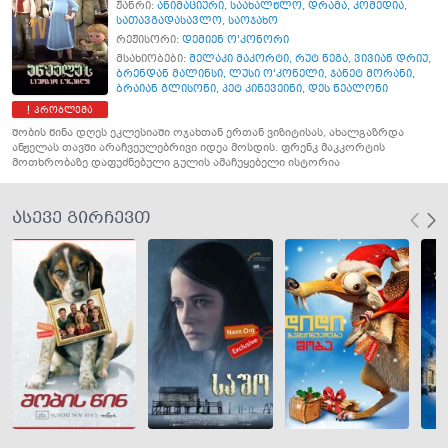
ჟანრი:
ანიმაციური
,
საახალწლო
,
დრამა
,
კომედია
,
სათავგადასავლო
,
საოჯახო
რეჟისორი:
დემიენ ო'კონორი
მსახიობები:
მელაკი მაკორტი
,
რუტ ნეგა
,
ვივიან დრიუ
,
ბრენდან მალინსი
,
ლუსი ო'კონელი
,
ჯანეტ მორანი
,
ბრაიან გლისონი
,
პეტ კინევეინი
,
დეს ნეალონი
პრობლემა
შობის წინა დღეს ეკლესიაში ოჯახთან ერთან ვიზიტისას, ახალგაზრდა
ანჟელას თავში არაჩვეულებრივი იდეა მოსდის. ფრენკ მაკკორტის
მოთხრობაზე დაფუძნებული გულის ამაჩუყებელი ისტორია
ასევე გირჩევთ