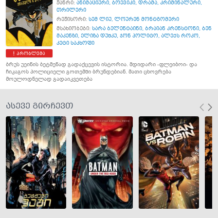
ჟანრი:
ანიმაციური
,
ბოევიკი
,
დრამა
,
კრიმინალური
,
თრილერი
რეჟისორი:
სემ ლიუ
,
ლოურენ მონტგომერი
მსახიობები:
სარა ბელენტაინი
,
ბრაიან კრენსტონი
,
ბენ
მაკენზი
,
ელიზა დუშკუ
,
ჯონ პოლიტო
,
ალექს როკო
,
კეტი საკხოფი
პრობლემა
ბრუს უეინის ბეტმენად გადაქცევის ისტორია. მდიდარი -ფლეიბოი- და
ჩიკაგოს პოლიციელი გოთემში ბრუნდებიან. მათი ცხოვრება
მოულოდნელად გადაიკვეთება
ასევე გირჩევთ