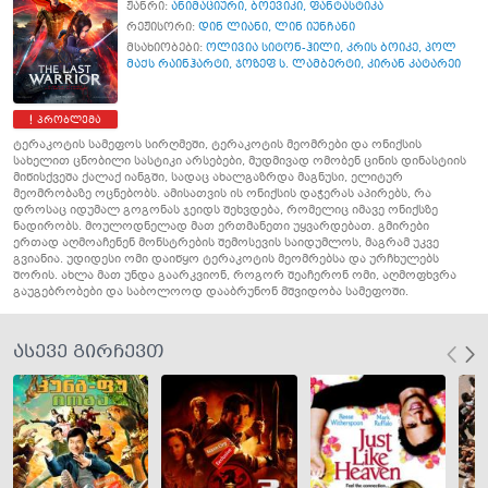
ჟანრი:
ანიმაციური
,
ბოევიკი
,
ფანტასტიკა
რეჟისორი:
დინ ლიანი
,
ლინ იუნჩანი
მსახიობები:
ოლივია სიტონ-ჰილი
,
კრის ბოიკე
,
პოლ
მაქს რაინჰარტი
,
ჯოზეფ ს. ლამბერტი
,
კირან კატარეი
პრობლემა
ტერაკოტის სამეფოს სირღმეში, ტერაკოტის მეომრები და ონიქსის
სახელით ცნობილი სასტიკი არსებები, მუდმივად ომობენ ცინის დინასტიის
მიწისქვეშა ქალაქ იანგში, სადაც ახალგაზრდა მაგნუსი, ელიტურ
მეომრობაზე ოცნებობს. ამისათვის ის ონიქსის დაჭერას აპირებს, რა
დროსაც იდუმალ გოგონას ჯეიდს შეხვდება, რომელიც იმავე ონიქსზე
ნადირობს. მოულოდნელად მათ ერთმანეთი უყვარდებათ. გმირები
ერთად აღმოაჩენენ მონსტრების შემოსევის საიდუმლოს, მაგრამ უკვე
გვიანია. უდიდესი ომი დაიწყო ტერაკოტის მეომრებსა და ურჩხულებს
შორის. ახლა მათ უნდა გაარკვიონ, როგორ შეაჩერონ ომი, აღმოფხვრა
გაუგებრობები და საბოლოოდ დააბრუნონ მშვიდობა სამეფოში.
ასევე გირჩევთ