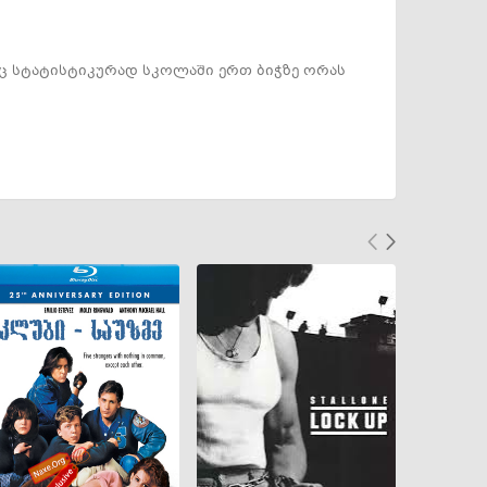
რაც სტატისტიკურად სკოლაში ერთ ბიჭზე ორას