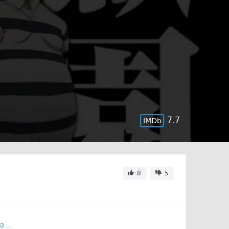
7.7
8
5
 ...