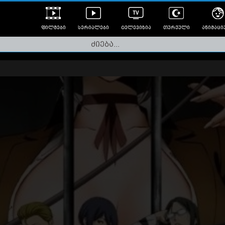
ფილმები
სერიალები
ტელევიზია
თურქული
ანიმაცი
ულად გახმოვანებული
ანიმე
ლერები