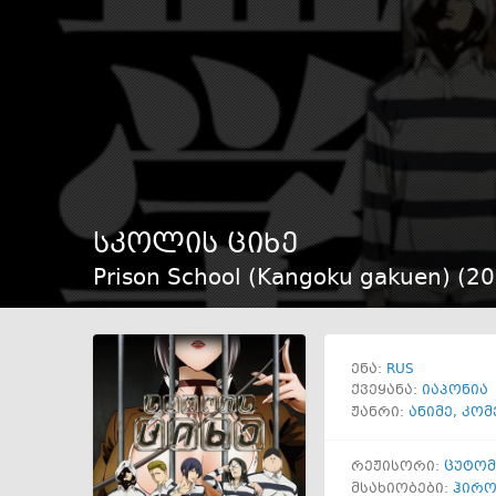
სკოლის ციხე
Prison School (Kangoku gakuen) (
20
RUS
ენა:
ქვეყანა:
იაპონია
ჟანრი:
ანიმე
,
კომ
რეჟისორი:
ცუტომ
მსახიობები:
ჰირო