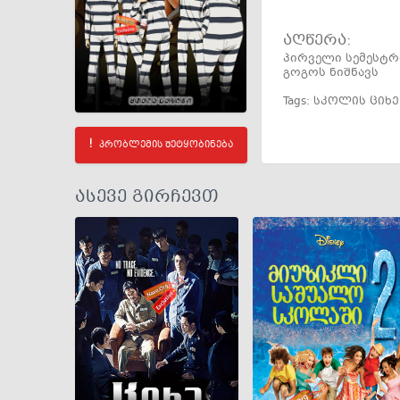
აღწერა:
პირველი სემესტრი
გოგოს ნიშნავს
Tags:
სკოლის ციხე
პრობლემის შეტყობინება
ასევე გირჩევთ