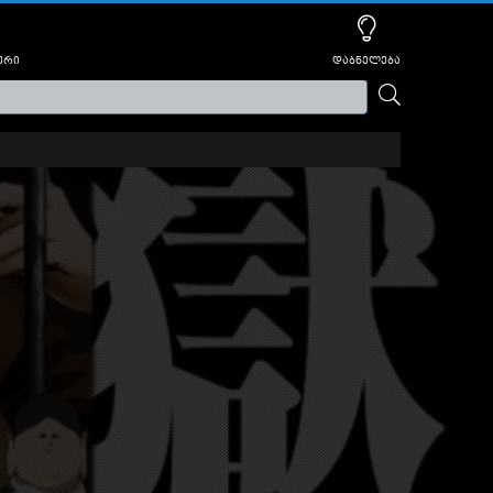
ური
დაბნელება