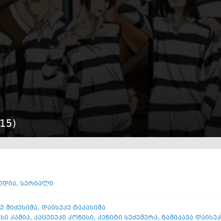
15
)
ედია
,
სერიალი
უ მიძუსიმა
,
დაისუკე ტაკასიმა
სი კამია
,
კაცუიუკი კონისი
,
კენიტი სუძუმურა
,
ნამიკავა დაისუკე