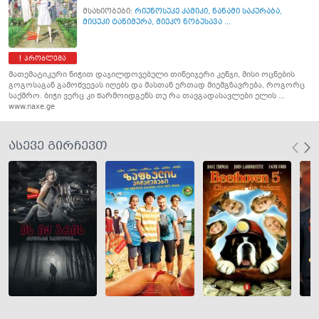
მსახიობები:
რიუნოსუკე კამიკი
,
ნანამი საკურაბა
,
მიცუკი ტანიმურა
,
მიეკო ნობუსავა ...
პრობლემა
მათემატიკური ნიჭით დაჯილდოვებული თინეიჯერი კენჯი, მისი ოცნების
გოგოსაგან გამოწვევას იღებს და მასთან ერთად მიემგზავრება, როგორც
საქმრო. ბიჭი ვერც კი წარმოიდგენს თუ რა თავგადასავლები ელის ...
www.naxe.ge
ასევე გირჩევთ