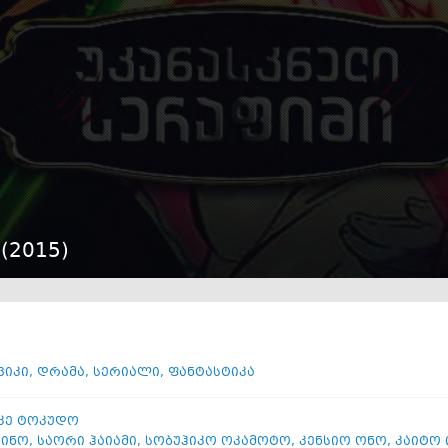
(
2015
)
ვიკი
,
დრამა
,
სერიალი
,
ფანტასტიკა
კე ტოკუდო
რინო
,
საორი ჰაიამი
,
სობუჰიკო ოკამოტო
,
კენსიო ონო
,
კაიტო 