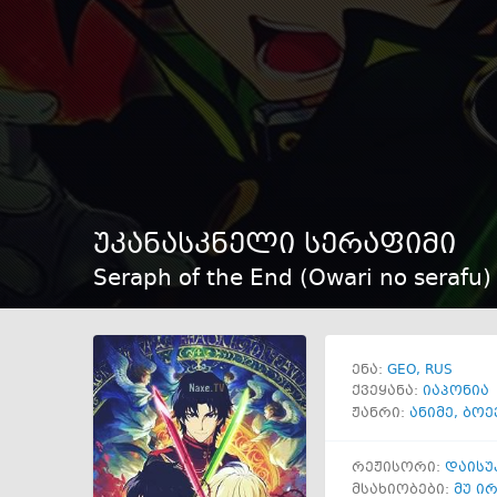
უკანასკნელი სერაფიმი
Seraph of the End (Owari no serafu) 
GEO
RUS
ენა:
ქვეყანა:
იაპონია
ჟანრი:
ანიმე
,
ბოე
რეჟისორი:
დაისუ
მსახიობები:
მუ ი