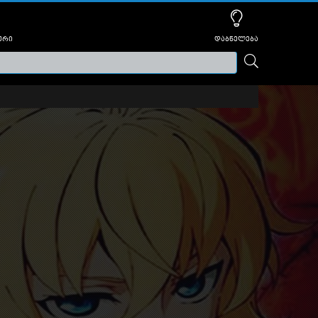
ური
დაბნელება