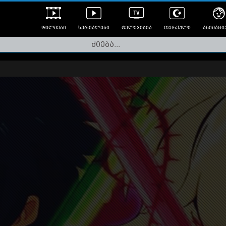
ფილმები
სერიალები
ტელევიზია
თურქული
ანიმაცი
ულად გახმოვანებული
ანიმე
ლერები