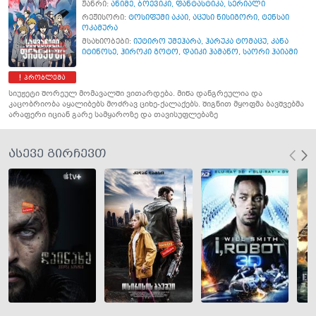
ჟანრი:
ანიმე
,
ბოევიკი
,
ფანტასტიკა
,
სერიალი
რეჟისორი:
ტოსიფუმი აკაი
,
აცუსი ნისიგორი
,
ტენსაი
ოკამურა
მსახიობები:
იუტირო უმეჰარა
,
ჰარუკა ტომაცუ
,
კანა
იტინოსე
,
ჰიროკი გოტო
,
დაიკი ჰამანო
,
საორი ჰაიამი
პრობლემა
სიუჟეტი შორეულ მომავალში ვითარდება. მიწა დანგრეულია და
კაცობრიობა აყალიბებს მოძრავ ციხე-ქალაქებს. შიგნით მყოფმა ბავშვებმა
არაფერი იციან გარე სამყაროზე და თავისუფლებაზე
ასევე გირჩევთ