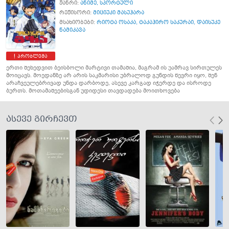
ჟანრი:
ანიმე
,
სპორტული
რეჟისორი:
მიციუკი მასუჰარა
მსახიობები:
რიოტა ოსაკა
,
ტაკაჰირო საკურაი
,
დაისუკე
ნამიკავა
პრობლემა
ერთი შეხედვით ბეისბოლი მარტივი თამაშია, მაგრამ ის უამრავ სირთულეს
მოიცავს. მოედანზე არ არის საკმარისი უბრალოდ გუნდის წევრი იყო, შენ
არაჩვეულებრივად უნდა დარბოდე, ასევე კარგად იჭერდე და ისროდე
ბურთს. მოთამაშეებისგან უდიდესი თავდადება მოითხოვება
ასევე გირჩევთ