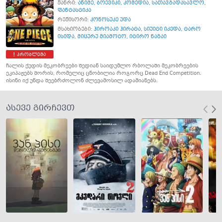
ჟანრი:
ანიმე
,
ბოევიკი
,
კომედია
,
სათავგადასავლო
,
ფანტასტიკა
რეჟისორი:
კონოსუკე უდა
მსახიობები:
ჰიროაკი ჰირატა
,
სიუიტი იკედა
,
ტარო
ისიდა
,
მიცურუ მიამოტო
,
იტირო ნაგაი
პრობლემა
ჩალის ქუდის მეკობრეები შედიან საიდუმლო რბოლაში მეკობრეების
ეკიპაჟებს შორის, რომელიც ცნობილია როგორც Dead End Competition.
ისინი იქ უნდა შეებრძოლონ ძლევამოსილ ადამიანებს.
ასევე გირჩევთ