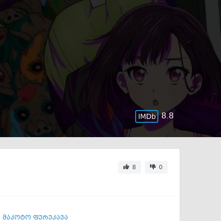
8.8
8
0
,
მაკოტო ფურუკავა