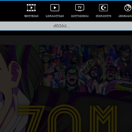
ფილმები
სერიალები
ტელევიზია
თურქული
ანიმაცი
ულად გახმოვანებული
ანიმე
ლერები