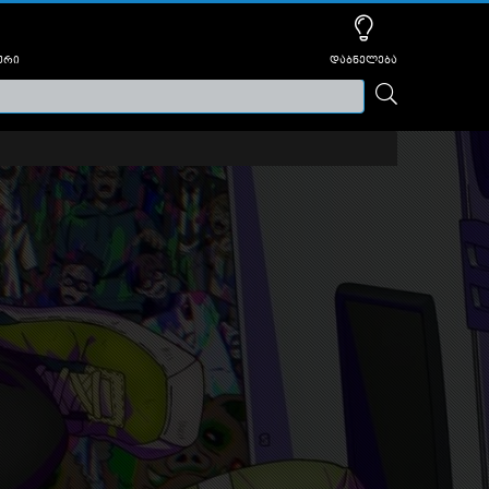
ური
დაბნელება