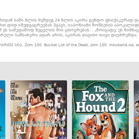
ბიდან სამი წლის შემდეგ 24 წლის აკირა ტენდო ფსიქიკურად დ
რთ დიდ იმედგაცრუებას ჰგავს, იაპონიაში ზომბების აპოკალიფ
მ ეს სამუდამოდ შეცვლის მის ცხოვრებას... „მოიცადე, ეს ნიშნა
რული სამსახური აღარ არის, აკირას თავისი თავი დაუბრუნდა.
დართა სია
,
Zom 100: Bucket List of the Dead
,
zom 100: mkvdarta sia
,
a