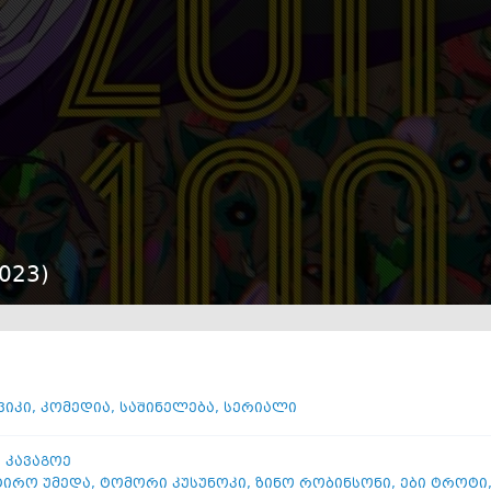
023
)
ვიკი
,
კომედია
,
საშინელება
,
სერიალი
ი კავაგოე
ტირო უმედა
,
ტომორი კუსუნოკი
,
ზინო რობინსონი
,
ები ტროტი