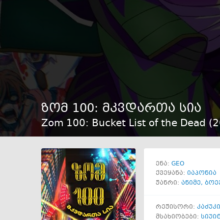
ზომ 100: მკვდართა სია
Zom 100: Bucket List of the Dead (
2
GEO
ენა:
ქვეყანა:
იაპონია
ჟანრი:
ანიმე
,
ბოე
რეჟისორი:
კაძუკ
მსახიობები:
სიუი