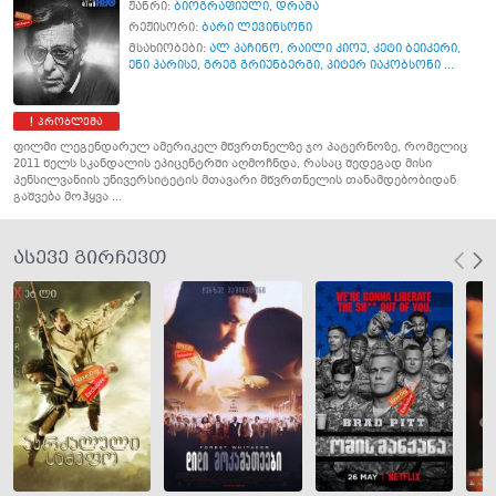
ჟანრი:
ბიოგრაფიული
,
დრამა
რეჟისორი:
ბარი ლევინსონი
მსახიობები:
ალ პაჩინო
,
რაილი კიოუ
,
კეტი ბეიკერი
,
ენი პარისე
,
გრეგ გრიუნბერგი
,
პიტერ იაკობსონი ...
პრობლემა
ფილმი ლეგენდარულ ამერიკელ მწვრთნელზე ჯო პატერნოზე, რომელიც
2011 წელს სკანდალის ეპიცენტრში აღმოჩნდა, რასაც შედეგად მისი
პენსილვანიის უნივერსიტეტის მთავარი მწვრთნელის თანამდებობიდან
გაშვება მოჰყვა ...
ასევე გირჩევთ