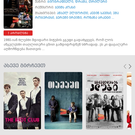
ჟანრი:
ბიოგრაფიული
,
დრამა
,
თრილერი
რეჟისორი:
ჯეიმს კოკსი
მსახიობები:
ანსელ ელგორთი
,
კევინ სპეისი
,
ემა
რობერტსი
,
ჯერემი ირვინი
,
როზანა არკეტი ...
პრობლემა
1980-იან წლებში მდიდარი ბიჭების ჯგუფი გადაწყვეტს, რომ ლოს
ანჯელესში თაღლითური გზით გამდიდრდნენ სწრაფად, ეს კი ფატალური
აღმოჩნდება მათთვის ...
ასევე გირჩევთ