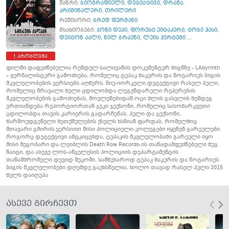
ჟანრი:
ბიოგრაფიული
,
დეტექტივი
,
დრამა
,
კრიმინალური
,
თრილერი
რეჟისორი:
ბრედ ფურმანი
მსახიობები:
ჯონი დეპი
,
ფორესტ უიტაკერი
,
ტობი ჰასი
,
დეიტონ კალი
,
ნილ ბრაუნი
,
ლუის ჰერტემი ...
პრობლემა
ფილმი დაფუძნებულია რენდელ სალივანის დოკუმენტურ წიგნზე - LAbyrinth
– ჟურნალისტური გამოძიება, რომელიც ტუპაკ შაკურის და ნოტარიუს ბიგის
მკვლელობების ვერსიებს აღწერს. ნიუ-იორკელი დეტექტივი რასელ პული,
რომელიც მრავალი წელი ცდილობდა ლეგენდარული რეპერების
მკვლელობების გამოძიებას, მოვლენებიდან ოცი წლის გასვლის შემდეგ
ერთიანდება რეპორტიორთან ჯეკი ჯექსონი, რომელიც სასოწარკვეთი
ცდილობდა თავის კარიერის გადარჩენას. პული და ჯექსონი,
წარმოუდგენელი შეთქმულების ქსელს ხსნიან ფარდას, რომელშიც
მთავარი გმირის ვერსიით მისი პოლიციელი-კოლეგები იყვნენ გარეულები.
როგორც დეტექტივი ამტკიცებდა, ტუპაკის მკვლელობაში გარეული იყო
მისი მეგობარი და ლეიბლის Death Row Records-ის თანადამფუძნებელი შუგ
ნაიტი, და ასევე ლოს-ანჯელესის პოლიციის დეპარტამენტის
თანამშრომელი დევიდ მეკომი. სამწუხაროდ ტუპაკ შაკურის და ნოტარიუს
ბიგის მკვლელობები დღემდე გაუხსნელია, ხოლო თავად რასელ პული 2015
წელს დაიღუპა
ასევე გირჩევთ