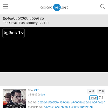
მატარებლის ძარცვა
The Great Train Robbery (
2013
)
ენა:
GEO
0
0
ქვეყანა:
აშშ
7.4
ჟანრი:
ბიოგრაფიული
,
დრამა
,
კრიმინალური
,
სერიალი
რეჟისორი:
ჯულიან ჯაროლდი
,
ჯეიმს სტრონგი