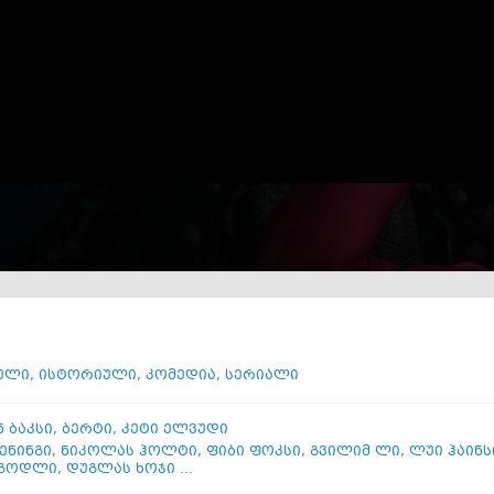
ული
,
ისტორიული
,
კომედია
,
სერიალი
 ბაკსი
,
ბერტი
,
კეტი ელვუდი
ენინგი
,
ნიკოლას ჰოლტი
,
ფიბი ფოკსი
,
გვილიმ ლი
,
ლუი ჰაინს
 გოდლი
,
დუგლას ხოჯი ...