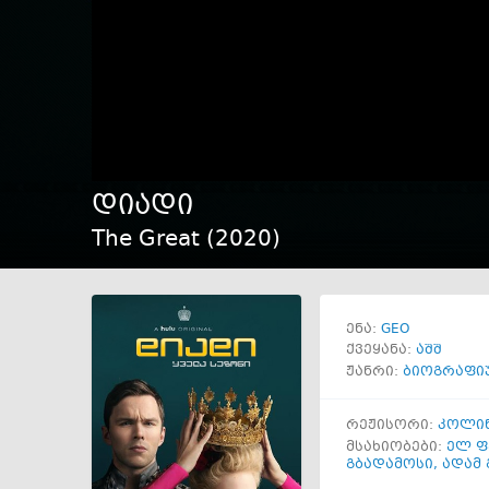
დიადი
The Great (
2020
)
GEO
ენა:
ქვეყანა:
აშშ
ჟანრი:
ბიოგრაფი
რეჟისორი:
კოლინ
მსახიობები:
ელ ფ
გბადამოსი
,
ადამ