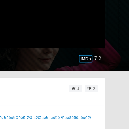
7.2
1
0
ი
,
სებასტიან დე სოუსას
,
საშა დხავანი
,
ბაიო