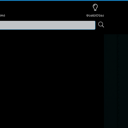
ური
დაბნელება