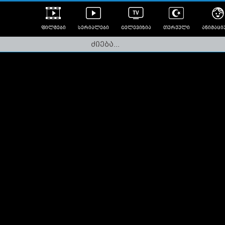
ფილმები
სერიალები
ტელევიზია
თურქული
ანიმაცი
ულად გახმოვანებული
ანიმე
ლერები