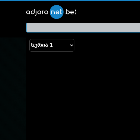
ქართ
თრეი