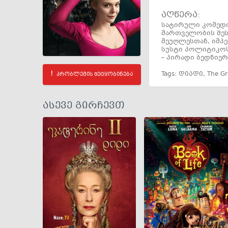
აღწერა:
სატირული კომედიუ
მართველობის შეს
მეუღლესთან, იმპ
სუსტი პოლიტიკოს
– პირადი ბედნიერ
Tags:
დიადი
,
The Gr
პრობლემის შეტყობინება
ასევე გირჩევთ