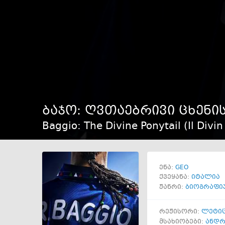
ბაჯო: ღვთაებრივი ცხენი
Baggio: The Divine Ponytail (Il Divin
GEO
ენა:
ქვეყანა:
იტალია
ჟანრი:
ბიოგრაფი
რეჟისორი:
ლეტიც
მსახიობები:
ანდრ