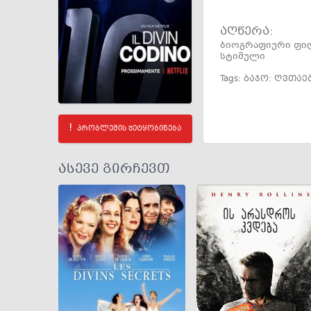
აღწერა:
ბიოგრაფიური ფილ
სტიმული
Tags:
ბაჯო: ღვთაე
პრობლემის შეტყობინება
ასევე გირჩევთ