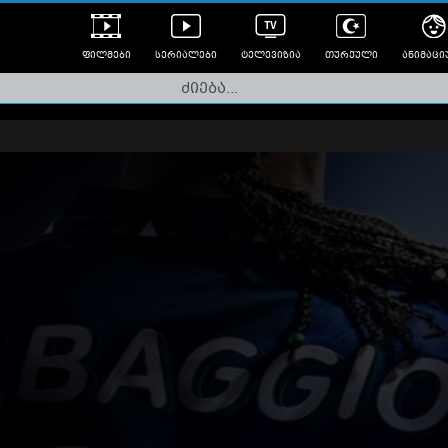
ფილმები
სერიალები
ტელევიზია
თურქული
ანიმაცი
ულად გახმოვანებული
ანიმე
ლერები