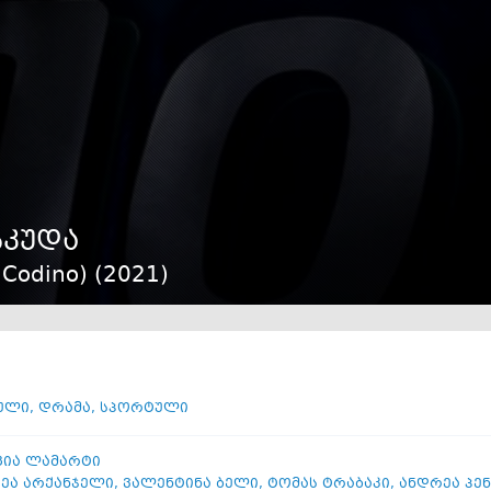
სკუდა
 Codino) (
2021
)
ული
,
დრამა
,
სპორტული
ია ლამარტი
ეა არქანჯელი
,
ვალენტინა ბელი
,
ტომას ტრაბაკი
,
ანდრეა პენ