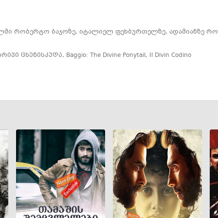
მი რობერტო ბაჯოზე, იტალიელ ფეხბურთელზე, ადამიანზე რომ
ბრივი ცხენისკუდა
,
Baggio: The Divine Ponytail
,
Il Divin Codino