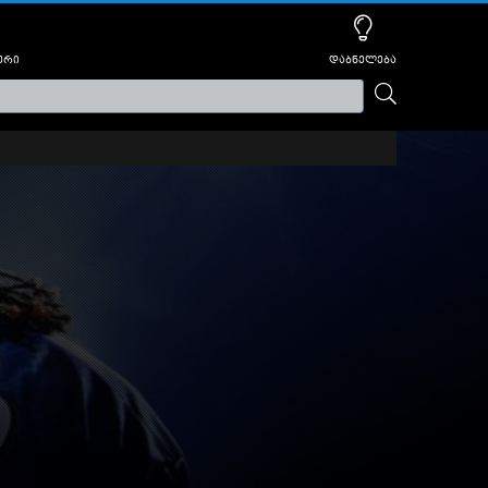
ური
დაბნელება