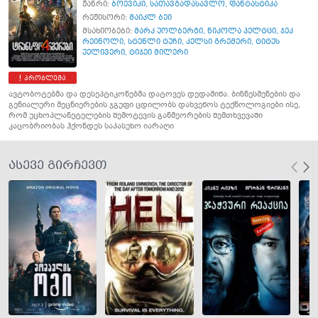
ჟანრი:
ბოევიკი
,
სათავგადასავლო
,
ფანტასტიკა
რეჟისორი:
მაიკლ ბეი
მსახიობები:
მარკ უოლბერგი
,
ნიკოლა პელტცი
,
ჯეკ
რეინოლი
,
სტენლი ტუჩი
,
კელსი გრემერი
,
ტიტუს
უელივერი
,
ტიჯეი მილერი
პრობლემა
ავტობოტებმა და დესეპტიკონებმა დატოვეს დედამიწა. ბიზნესმენების და
გენიალური მეცნიერების ჯგუფი ცდილობს დახვეწოს ტექნოლოგიები ისე,
რომ უცხოპლანეტელების შემოტევის განმეორების შემთხვევაში
კაცობრიობას ჰქონდეს საპასუხო იარაღი
ასევე გირჩევთ