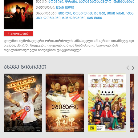
ჟანრი:
ბოევიკი
,
დრამა
,
სათავგადასავლო
,
ფანტასტიკა
რეჟისორი:
ჩჟან იმოუ
მსახიობები:
ჯეტ ლი
,
ტონი ლიუნ ჩუ ვაი
,
მეგი ჩუნი
,
ჩჟან
ცზი
,
დონი ენი
,
ჩენ დაომინი
,
იან ცინი
პრობლემა
ფილმში აღმოსავლური ორთაბრძოლის ამსახველი არაერთი შთამბეჭდავი
სცენაა, ჰაერში საცეკვაო ილეთებითა და საბრძოლო ხელოვნების
თვალისმომჭრელი ნიმუშებით დატვირთული...
ასევე გირჩევთ