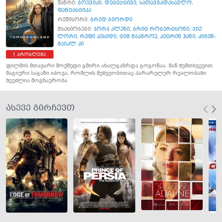
ჟანრი:
ბოევიკი
,
დეტექტივი
,
სათავგადასავლო
,
ფანტასტიკა
რეჟისორი:
ბრედ ბიორდი
მსახიობები:
ჯორჯ კლუნი
,
ბრიტ რობერტსონი
,
ქიუ
ლორი
,
რეფი კესიდი
,
ტიმ მაკგროუ
,
კეტრინ ჰანი
,
კიგენ-
მაიკლ კი
პრობლემა
ფილმის მთავარი მოქმედი გმირი ახალგაზრდა გოგონაა. მან შემთხვევით
მაგიური საგანი იპოვა, რომლის მეშვეობითაც პარარელურ რეალობაში
შეუძლია მოგზაურობა
ასევე გირჩევთ