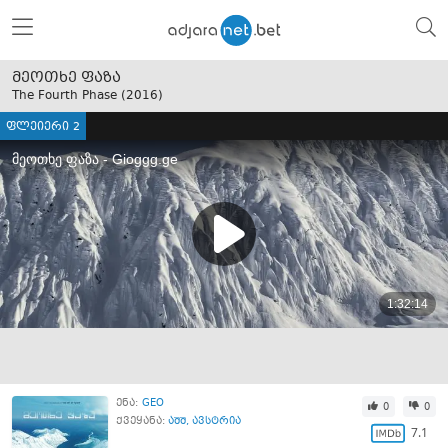
მეოთხე ფაზა
The Fourth Phase (
2016
)
ფლეიერი 2
ენა:
GEO
0
0
ქვეყანა:
აშშ
,
ავსტრია
7.1