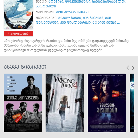
ჟანრი:
ბოევიკი
,
დოკუმენტური
,
სათავგადასავლო
,
სპორტული
რეჟისორი:
ჯონ კლაკზკიუიკსი
მსახიობები:
მიკელ ბანგი
,
შინ ბიაჯიმა
,
ბენ
ფერგიუსონი
,
კემ ფიცლატრიკი
,
ბრაიან იგუჩი ...
პრობლემა
სნოუბორდისტი ტრევის რაისი და მისი მეგობრები გადაწყვეტენ მისიაზე
წასვლას. რაისი და მისი გუნდი გამოცდიან ყველა სიმაღლეს და
დაიპყრობენ მსოფლიოს ყველაზე თვალწარმტაც ხედებს ...
ასევე გირჩევთ