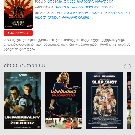
ჟანრი:
ბოევიკი
,
დრამა
,
სერიალი
,
თრილერი
რეჟისორი:
მაიკლ ჯ. ბასეტი
,
პოლ უილშსტერი
მსახიობები:
ფილიპ უინჩესტერი
,
სალივან სტეპლტონი
,
მიშელ ლუკესი
,
რობსონ გრინი ...
პრობლემა
2003 წელს, ერაყში შეჭრის წინ, ჯონ პორტერი სპეციალურ ქვედანაყოფს
მეთაურობს მძევალის გასათავისუფლებელ ოპერაციაში, რომელიც ბასრას
ცენტრში ტარდება
ასევე გირჩევთ