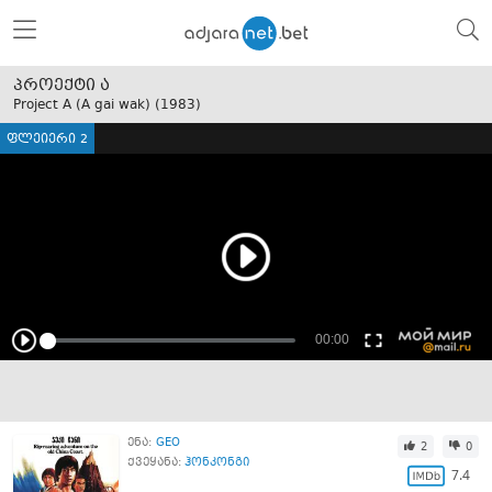
პროექტი ა
Project A (A gai wak) (
1983
)
ფლეიერი 2
ენა:
GEO
2
0
ქვეყანა:
ჰონკონგი
7.4