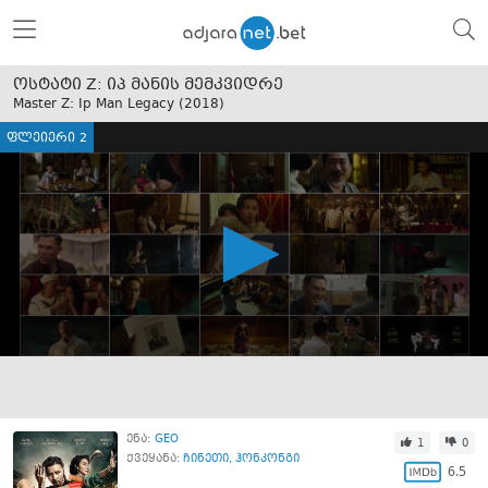
ოსტატი Z: იპ მანის მემკვიდრე
Master Z: Ip Man Legacy (
2018
)
ფლეიერი 2
ენა:
GEO
1
0
ქვეყანა:
ჩინეთი
,
ჰონკონგი
6.5