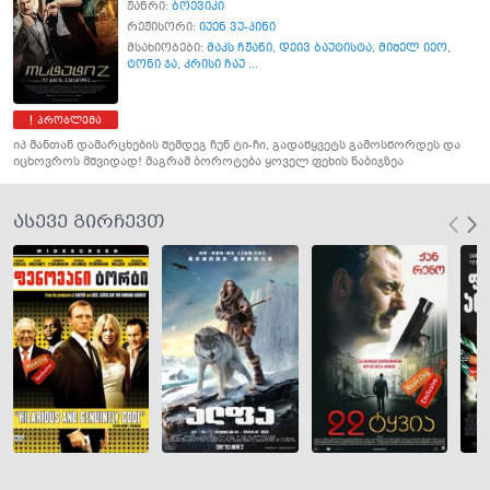
ჟანრი:
ბოევიკი
რეჟისორი:
იუენ ვუ-პინი
მსახიობები:
მაკს ჩჟანი
,
დეივ ბაუტისტა
,
მიშელ იეო
,
ტონი ჯა
,
კრისი ჩაუ ...
პრობლემა
იპ მანთან დამარცხების შემდეგ ჩუნ ტი-ჩი, გადაწყვეტს გამოსწორდეს და
იცხოვროს მშვიდად! მაგრამ ბოროტება ყოველ ფეხის ნაბიჯზეა
ასევე გირჩევთ