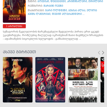
ჟანრი:
ბოევიკი
,
დეტექტივი
,
კრიმინალური
,
თრილერი
რეჟისორი:
მარტინ ოუენი
მსახიობები:
გარი ოლდმენი
,
ჯესიკა ალბა
,
ელიოტ
ჯეიმს ლანგრიჯი
,
დევიდ ალექსანდერი ...
პრობლემა
სენატორის მკვლელობის წარუმატებელი მცდელობა პირთა ერთ ჯგუფს
უკავშირდება, რომლებიც მალულად იკრიბებიან მათი შავბნელი ზრახვების
- ადამიანების სიცოცხლის ხელყოფის - განსახილველად ...
ასევე გირჩევთ