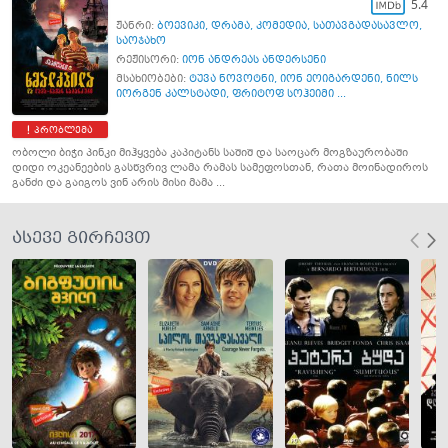
5.4
ჟანრი:
ბოევიკი
,
დრამა
,
კომედია
,
სათავგადასავლო
,
საოჯახო
რეჟისორი:
იონ ანდრეას ანდერსენი
მსახიობები:
ტუვა ნოვოტნი
,
იონ ეოიგარდენი
,
ნილს
იორგენ კალსტადი
,
ფრიტოფ სოჰეიმი ...
პრობლემა
ობოლი ბიჭი პინკი მიჰყვება კაპიტანს საშიშ და საოცარ მოგზაურობაში
დიდი ოკეანეების გასწვრივ ლამა რამას სამეფოსთან, რათა მოინადიროს
განძი და გაიგოს ვინ არის მისი მამა ...
ასევე გირჩევთ