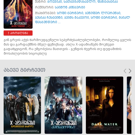
ჟანრი:
ბოევიკი
,
სათავგადასავლო
,
ფანტასტიკა
რეჟისორი:
საიმონ კინბერგი
მსახიობები:
სოფი ტურნერი
,
ჯენიფერ ლოურენსი
,
ჯესიკა ჩესტეინი
,
ჯეიმს მაკევოი
,
სოფი ტერნერი
,
მაიკლ
ფასბენდერი ...
პრობლემა
ჯინ გრეის აქვს წარმოუდგენელი სუპერშესაძლებლობები, რომელიც ცვლის
მას და გარდაქმნის ბნელ ფენიქსად. ახლა X-ადამიანებს მოუწევთ
გადაწყვიტონ, რა უმჯობესია მათთვის - გუნდის წევრის თუ დედამიწის
მოსახლეობის სიცოცხლე
ასევე გირჩევთ