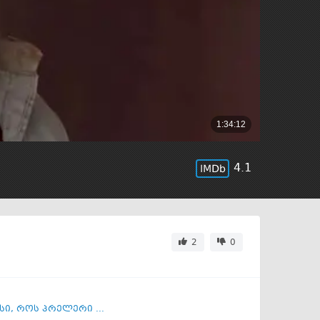
4.1
2
0
სი
,
როს პრელერი ...