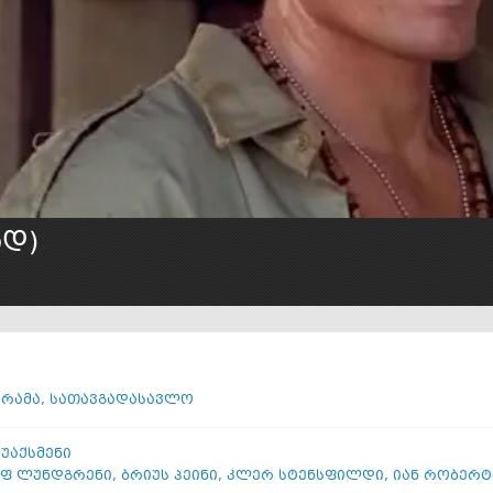
დ)
რამა
,
სათავგადასავლო
 უაქსმენი
ფ ლუნდგრენი
,
ბრიუს პეინი
,
კლერ სტენსფილდი
,
იან რობერტ