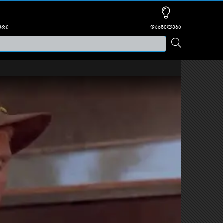
ური
დაბნელება