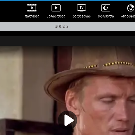
ფილმები
სერიალები
ტელევიზია
თურქული
ანიმაცი
ულად გახმოვანებული
ანიმე
ლერები