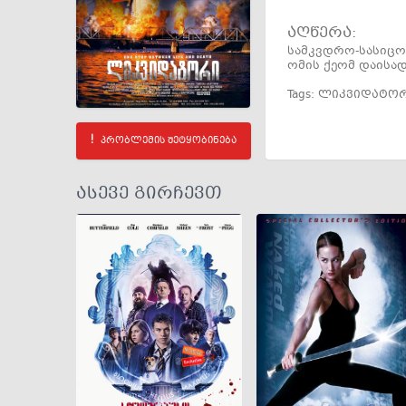
აღწერა:
სამკვდრო-სასიცოც
ომის ქეომ დაისად
Tags:
ლიკვიდატორ
პრობლემის შეტყობინება
ასევე გირჩევთ