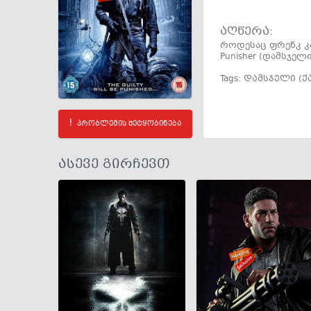
აღწერა:
როდესაც ფრენკ კ
Punisher (დამსჯელი
Tags:
დამსჯელი (
პრობლემის შეტყობინება
ასევე გირჩევთ