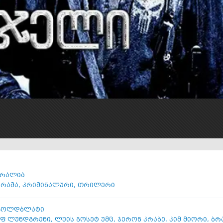
ტრალია
რამა
,
კრიმინალური
,
თრილერი
 გოლდბლატი
ფ ლუნდგრენი
,
ლუის გოსეტ უმც
,
ჯერონ კრაბე
,
კიმ მიორი
,
ბრა