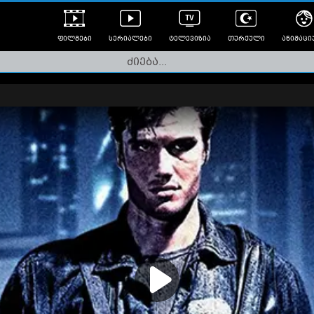
ფილმები
სერიალები
ტელევიზია
თურქული
ანიმაცი
ულად გახმოვანებული
ანიმე
ლერები