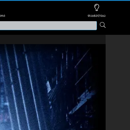
ური
დაბნელება