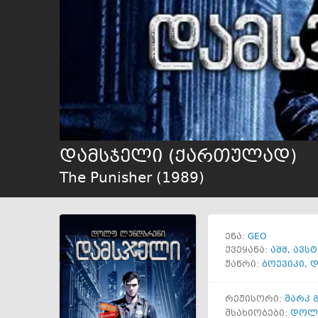
დამსჯელი (ქართულად)
The Punisher (
1989
)
GEO
ენა:
ქვეყანა:
აშშ
,
ავს
ჟანრი:
ბოევიკი
,
დ
რეჟისორი:
მარკ
მსახიობები:
დოლ