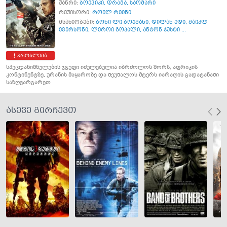
ჟანრი:
ბოევიკი
,
დრამა
,
საომარი
რეჟისორი:
როელ რეინი
მსახიობები:
ბონი ლი ბოუმანი
,
დილან ედი
,
მაიკლ
ევერსონი
,
ლეროი გოპალი
,
ანტონ ჯუსტი ...
პრობლემა
სპეცდანიშნულების ჯგუფი იძულებულია იბრძოლოს შორს, აფრიკის
კონტინენტზე, ურანის მაყაროზე და შეუშალოს მტერს იარაღის გადატანაში
საზღვარგარეთ
ასევე გირჩევთ