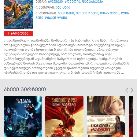
ჟანრი:
ბოევიკი
,
კომედია
,
ფანტასტიკა
რეჟისორი:
იან ცზია
მსახიობები:
ჯეკი ჩანი
,
ელეინ ჩჟუნი
,
ეთან ჟუანი
,
ლინ
პენი
,
ოსტინ ლინი ...
პრობლემა
ლეგენდარული დემონებზე მონადირე პი სუნლინი (ჯეკი ჩანი), რომელიც
მრავალი წლის განმავლობაში ადამიანებს ბოროტი ძალებისგან იცავს,
იძულებული ხდება სოფელში მცხოვრები გოგონების გამტაცებელი
იდუმალი არსებების წინააღმდეგ იბრძოლოს, რომელბმაც სხვა
განზომილებიდან ადამიანების სამყაროში შემოაღწიეს. სამყაროების
საზღვრებს შორის მცველად მდგომი, მთავარი გმირი თავისი თანაშემწის
და მეგობრული მონსტრების ჯგუფის დახმარებით იდუმალ არსებებს
უპირისპირდება და გატაცებული გოგონების გადარჩენას ცდილობს ...
ასევე გირჩევთ