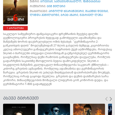
ჟანრი:
ბოევიკი
,
სათავგადასავლო
,
ფანტასტიკა
რეჟისორი:
ტიმ მილერი
მსახიობები:
არნოლდ შვარცნეგერი
,
მაკენზი დევისი
,
ლინდა ჰემილტონი
,
ბრეტ აზარი
,
გებრიელ ლუნა
პრობლემა
საკულტო სამეცნიერო-ფანტასტიკური ფრენჩაიზის მეექვსე ფილმი
ტექნოლოგიური პროგრესის შედეგად გამოწვეული ადამიანებსა და
მანქანებს შორის დაუსრულებელი ომის შესახებ. “ტერმინატორი 2:
განკითხვის დღის” მოვლენებიდან 27 წლის გასვლის შემდეგ კაცობრიობა
კვლავ აბსოლუტური განადგურების საფრთხის ქვეშ აღმოჩნდება, როდესაც
Skynet-ი წარსულში თხევადი ლითონისგან გაუმჯობესებულ ტერმინატორს
გააგზავნის, რომელსაც დენი რამოსის განადგურება დაევალება, რომლის
გადარჩენის საკითხზე მსოფლიოს ბედია დამოკიდებული. Skynet-ი
სიკვდილის მანქანის კვალდაკვალ წინააღმდეგობა საკუთარ ქმნილებას –
კიბორგ გრეისის აგზავინის, რომელიც ადამიანისა და ტერმინატორის
ნარევია. გრეისის Skynet-ის უახლეს მიღწევასთან დაპირისპირება მოუწევს,
რომელსაც ორად გაყოფა შეუძლია. გრეისის და დენის დახმარებას სარა
კონორი, წინააღმდეგობის მომავალი ლიდერის ჯონ კონორის დედა, და
ტერმინატორი Т-800 გადაწყვეტენ
ასევე გირჩევთ