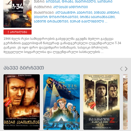
ჟანრი:
ბოევიკი
,
დრამა
,
ისტორიული
,
საომარი
რეჟისორი:
ალექსეი სიდოროვი
მსახიობები:
ალეკსანდრ პეტროვი
,
ვინცეც კიფერი
,
ვიქტორ დობრონრავოვი
,
ირინა სტარსენბაუმი
,
სემიონ ტრესკუნოვი
,
გურამ ბაბლიშვილი ...
პრობლემა
1944 წელს რუსი სამხედროების გაბედულმა ჯგუფმა შეძლო გაქცევა
გერმანიის ტყვეობიდან ნახევრად განადგურებული ლეგენდარული T-34
ტანკით. ეს იყო დრო დაუვიწყარი სიმამაცის, სასტიკი ბრძოლის,
შეუცვლელი სიყვარულისა და ლეგენდარული სასწაულების ...
ასევე გირჩევთ