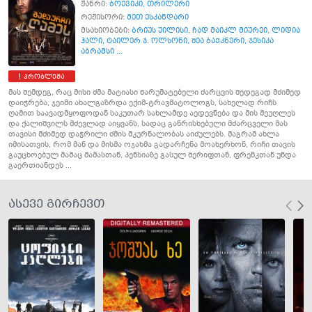
ჟანრი:
ბოევიკი
,
თრილერი
რეჟისორი:
მეთ ესკანდარი
მსახიობები:
ბრიუს უილისი
,
ჩად მაიკლ მიურეი
,
ლიდია
ჰალი
,
ტაილერ ჯ. ოლსონი
,
შეა ბაქკნერი
,
ჯესიკა
აბრამსი ...
პრობლემა
მას შემდეგ, რაც მისი ძმა მატიასი წარუმატებელი ძარცვის შედეგად მძიმედ
დაიჭრება, ჯეიმი ახალგაზრდა ექიმ-ტრავმატოლოგს, სახელად რიჩს
ღამით საავადმყოფოდან საკუთარ სახლამდე აედევნება და მის მეუღლეს
და ქალიშვილს მძევლად აიყვანს, სადაც განრისხებული მძარცველი მას
თავისი მძიმედ დაჭრილი ძმის მკურნალობას აიძულებს. მაგრამ ახლა
იმისათვის, რომ მან და მისმა ოჯახმა გადარჩენა მოახერხონ, რიჩი თავის
გაუცხოებულ მამაც მამასთან, პენსიაზე გასულ შერიფთან, ფრენკთან უნდა
გაერთიანდეს ...
ასევე გირჩევთ