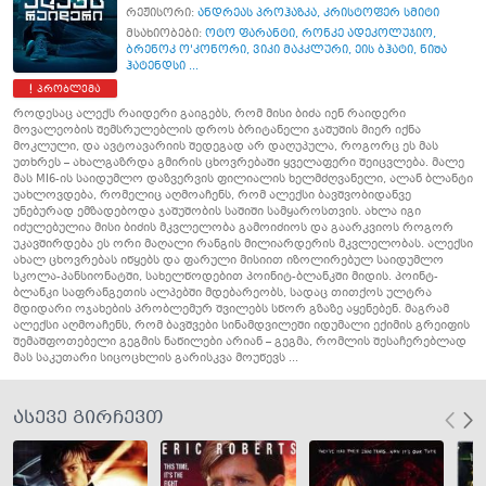
რეჟისორი:
ანდრეას პროჰაზკა
,
კრისტოფერ სმიტი
მსახიობები:
ოტო ფარანტი
,
რონკე ადეკოლუჯიო
,
ბრენოკ ო'კონორი
,
ვიკი მაკკლური
,
ეის ბჰატი
,
ნიშა
ჰატენდსი ...
პრობლემა
როდესაც ალექს რაიდერი გაიგებს, რომ მისი ბიძა იენ რაიდერი
მოვალეობის შემსრულებლის დროს ბრიტანელი ჯაშუშის მიერ იქნა
მოკლული, და ავტოავარიის შედეგად არ დაღუპულა, როგორც ეს მას
უთხრეს – ახალგაზრდა გმირის ცხოვრებაში ყველაფერი შეიცვლება. მალე
მას MI6-ის საიდუმლო დაზვერვის ფილიალის ხელმძღვანელი, ალან ბლანტი
უახლოვდება, რომელიც აღმოაჩენს, რომ ალექსი ბავშვობიდანვე
უნებურად ემზადებოდა ჯაშუშობის საშიში სამყაროსთვის. ახლა იგი
იძულებულია მისი ბიძის მკვლელობა გამოიძიოს და გაარკვიოს როგორ
უკავშირდება ეს ორი მაღალი რანგის მილიარდერის მკვლელობას. ალექსი
ახალ ცხოვრებას იწყებს და ფარული მისიით იზოლირებულ საიდუმლო
სკოლა-პანსიონატში, სახელწოდებით პოინიტ-ბლანკში მიდის. პოინტ-
ბლანკი საფრანგეთის ალპებში მდებარეობს, სადაც თითქოს ულტრა
მდიდარი ოჯახების პრობლემურ შვილებს სწორ გზაზე აყენებენ. მაგრამ
ალექსი აღმოაჩენს, რომ ბავშვები სინამდვილეში იდუმალი ექიმის გრეიფის
შემაშფოთებელი გეგმის ნაწილები არიან – გეგმა, რომლის შესაჩერებლად
მას საკუთარი სიცოცხლის გარისკვა მოუწევს ...
ასევე გირჩევთ