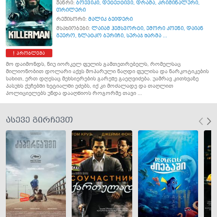
ჟანრი:
ბოევიკი
,
დეტექტივი
,
დრამა
,
კრიმინალური
,
თრილერი
რეჟისორი:
მალიკ ბეიდერი
მსახიობები:
ლაიამ ჰემსვორტი
,
ემორი კოენი
,
დაიან
გუერო
,
ზლატკო ბურიჩი
,
სურაჯ შარმა ...
პრობლემა
მო დაიმონდს, ნიუ იორკელ ფულის გამთეთრებელს, რომელსაც
მილიონობით დოლარი აქვს მოპარული ნაღდი ფულისა და ნარკოტიკების
სახით, ერთ დღესაც მეხსიერების გარეშე გაეღვიძება. უამრავ კითხვაზე
პასუხს ქუჩებში ხეტიალში ეძებს, იქ კი მოძალადე და თაღლით
პოლიციელებს უნდა დააღწიოს როგორმე თავი ...
ასევე გირჩევთ