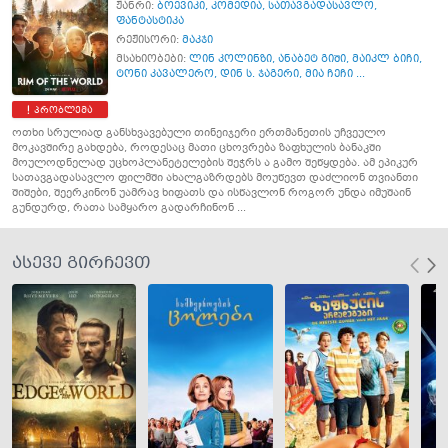
ჟანრი:
ბოევიკი
,
კომედია
,
სათავგადასავლო
,
ფანტასტიკა
რეჟისორი:
მაკჯი
მსახიობები:
ლინ კოლინზი
,
ანაბეტ გიში
,
მაიკლ ბიჩი
,
ტონი კავალერო
,
დინ ს. ჯაგერი
,
მია ჩეჩი ...
პრობლემა
ოთხი სრულიად განსხვავებული თინეიჯერი ერთმანეთის უჩვეულო
მოკავშირე გახდება, როდესაც მათი ცხოვრება ზაფხულის ბანაკში
მოულოდნელად უცხოპლანეტელების შეჭრს ა გამო შეწყდება. ამ ეპიკურ
სათავგადასავლო ფილმში ახალგაზრდებს მოუწევთ დაძლიონ თვიანთი
შიშები, შეერკინონ უამრავ ხიფათს და ისწავლონ როგორ უნდა იმუშაინ
გუნდურდ, რათა სამყარო გადარჩინონ ...
ასევე გირჩევთ