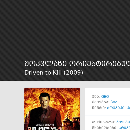
მოკვლაზე ორიენტირებუ
Driven to Kill (
2009
)
GEO
ენა:
ქვეყანა:
აშშ
ჟანრი:
ბოევიკი
,
კ
რეჟისორი:
ჯეფ კ
მსახიობები:
სტივ