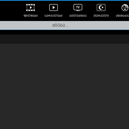
ფილმები
სერიალები
ტელევიზია
თურქული
ანიმაცი
ულად გახმოვანებული
ანიმე
ლერები