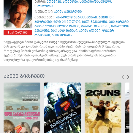
ჟანრი:
ბოევიკი
,
კომედია
,
სათავგადასავლო
,
თრილერი
რეჟისორი:
ჯეიმს ქემერონი
მსახიობები:
არნოლდ შვარცნეგერი
,
ჯეიმი ლი
კიორტისი
,
ტომ არნოლდი
,
ბილ პეკსტონი
,
ტია კარერი
,
არტ მალიკი
,
ელიზა დუშკუ
,
გრანტ ჰესლოვი
,
ჩარლტონ
ჰესტონი
,
მარშალ მანეში
,
ჯეიმს ალენი
,
დიტერ
პრობლემა
რაუტერი
,
ჯეინ მორისი ...
სპეც-აგენტი ჰარი ტასკერი ომეგა სექტორის ულტრა-საიდუმლო აგენტია,
მის ცოლს კი ჰგონია, რომ იგი კომპიუტერების გაყიდვების მენეჯერია.
როდესაც ჰარის ვინაობა გამოაშკარავდება, ისინი საერთაშორისო
ტერორისტების კლანჭებში ამოყოფენ თავს და იბრძვიან საკუთარი
სიცოცხლისა და ქორწინების გადასარჩენად ...
ასევე გირჩევთ