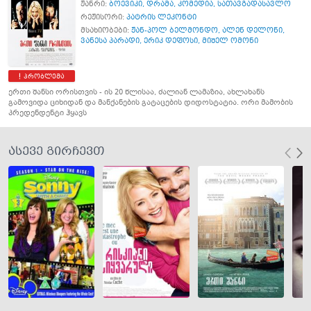
ჟანრი:
ბოევიკი
,
დრამა
,
კომედია
,
სათავგადასავლო
რეჟისორი:
პატრის ლეკონტი
მსახიობები:
ჟან-პოლ ბელმონდო
,
ალენ დელონი
,
ვანესა პარადი
,
ერიკ დეფოსი
,
მიშელ ომონი
პრობლემა
ერთი შანსი ორისთვის - ის 20 წლისაა, ძალიან ლამაზია, ახლახანს
გამოვიდა ციხიდან და მანქანების გატაცების დიდოსტატია. ორი მამობის
პრედენდენტი ჰყავს
ასევე გირჩევთ