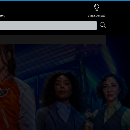
ური
დაბნელება