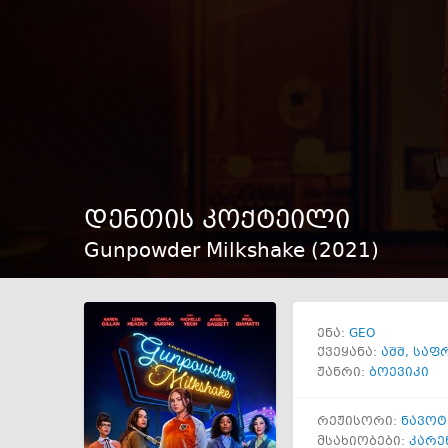
დენთის კოქტეილი
Gunpowder Milkshake (
2021
)
GEO
ენა:
ქვეყანა:
აშშ
,
საფ
ჟანრი:
ბოევიკი
რეჟისორი:
ნავოტ
მსახიობები:
კარე