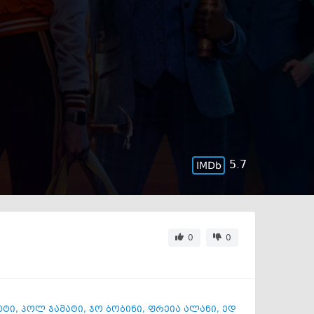
5.7
0
0
ეტი
,
პოლ ჯამატი
,
ჯო ბობინი
,
ფრეია ალანი
,
ედ