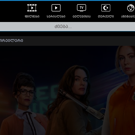
ფილმები
სერიალები
ტელევიზია
თურქული
ანიმაცი
ულად გახმოვანებული
ანიმე
ლერები
თრეილერი