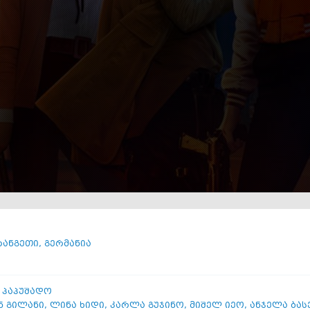
რანგეთი
,
გერმანია
 პაპუშადო
ნ გილანი
,
ლინა ხიდი
,
კარლა გუჯინო
,
მიშელ იეო
,
ანჯელა ბას