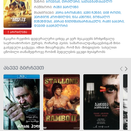
ჟანრი:
ბოევიკი
,
თრილერი
,
სათავგადასავლო
რეჟისორი:
რენი ჰარლინი
მსახიობები:
პირს ბროსნანი
,
ჯემი ჩუნგი
,
ტიმ როთი
,
ჰერმიონ კორფილდი
,
ნიკ კენონი
,
გონსალო
მენენდესი
,
პირატ ნითიფაისარნასკული
,
რამი ჯაბერი
,
დევიდ ბატჩელორი
პრობლემა
მკაცრი რეჟიმის ფედერალური ციხეც კი ვერ შეაკავებს ბრწყინვალე
საერთაშორისო ქურდს, რიჩარდ პეისს. სამართალდამცავებისგან მისი
გაბედული გაქცევა, იმით მთავრდება, რომ მას -მისფიტსის- სახელით
ცნობილი თანამედროვე რობინ ჰუდელების ჯგუფი შეიპყრობს
ასევე გირჩევთ