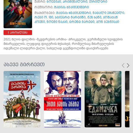
ჟანრი:
ბოევიკი
,
კრიმინალური
,
თრილერი
რეჟისორი:
მატიას შვაიგჰეფერი
მსახიობები:
მატიას შვაიგჰეფერი
,
ნატალი ემანუელი
,
რუბი ო. ფი
,
სტიუარტ მარტინი
,
გუზ ხანი
,
ჯონატან
კოენი
,
ნოემი ნაკაი
,
ტრენტ გარეტი
,
ჯონ ბუბნიაკი
პრობლემა
2021 წლის ფილმის -მკვდრების არმია- პრიკველი, გერმანელი სეიფების
მძარცველის, ლუდვიგ დიტერის შესახებ, რომელსაც მძარველების
იდუმალი ლიდერი-ქალი, სახელად გვენდოლინი დაიქირავებს
ასევე გირჩევთ